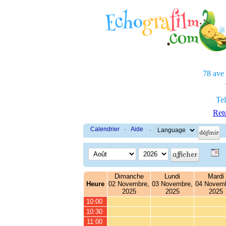
78 ave
Tel
Reto
Calendrier
·
Aide
·
Dimanche
Lundi
Mardi
Heure
02 Novembre,
03 Novembre,
04 Novemb
2025
2025
2025
10:00
10:30
11:00