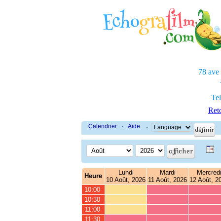
78 ave
Tel
Reto
Calendrier
·
Aide
·
Lundi
Mardi
Mercred
Heure
10 Août, 2026
11 Août, 2026
12 Août, 2
10:00
10:30
11:00
11:30