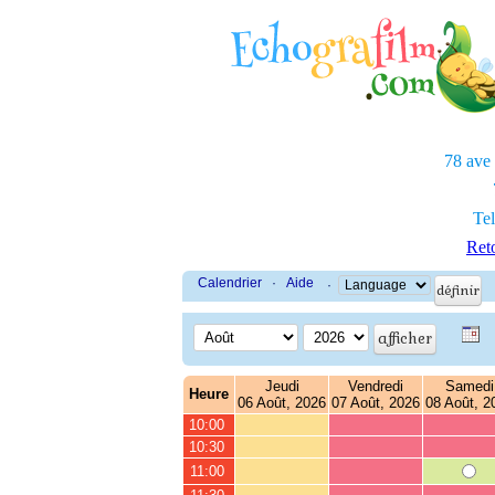
78 ave
Tel
Reto
Calendrier
·
Aide
·
Jeudi
Vendredi
Samedi
Heure
06 Août, 2026
07 Août, 2026
08 Août, 2
10:00
10:30
11:00