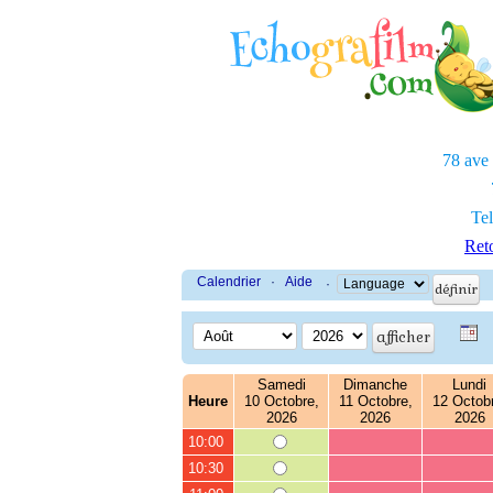
78 ave
Tel
Reto
Calendrier
·
Aide
·
Samedi
Dimanche
Lundi
Heure
10 Octobre,
11 Octobre,
12 Octob
2026
2026
2026
10:00
10:30