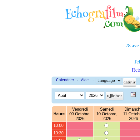
78 ave
Tel
Reto
Calendrier
·
Aide
·
Vendredi
Samedi
Dimanc
Heure
09 Octobre,
10 Octobre,
11 Octob
2026
2026
2026
10:00
10:30