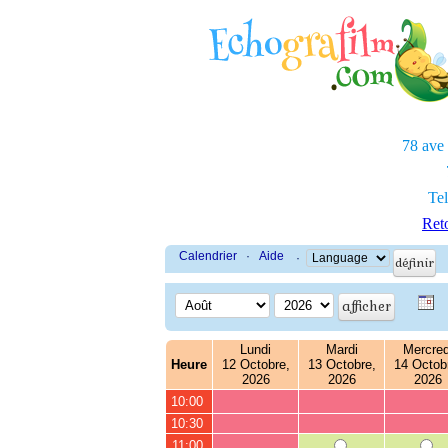
78 ave
Tel
Reto
Calendrier
·
Aide
·
Lundi
Mardi
Mercred
Heure
12 Octobre,
13 Octobre,
14 Octob
2026
2026
2026
10:00
10:30
11:00