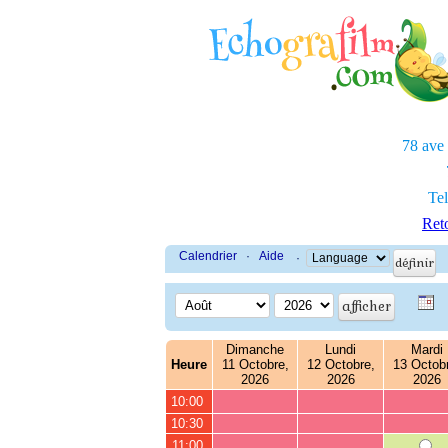
78 ave
Tel
Reto
Calendrier
·
Aide
·
Dimanche
Lundi
Mardi
Heure
11 Octobre,
12 Octobre,
13 Octob
2026
2026
2026
10:00
10:30
11:00