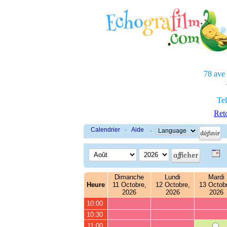
78 ave
Tel
Reto
Calendrier
·
Aide
·
Dimanche
Lundi
Mardi
Heure
11 Octobre,
12 Octobre,
13 Octob
2026
2026
2026
10:00
10:30
11:00