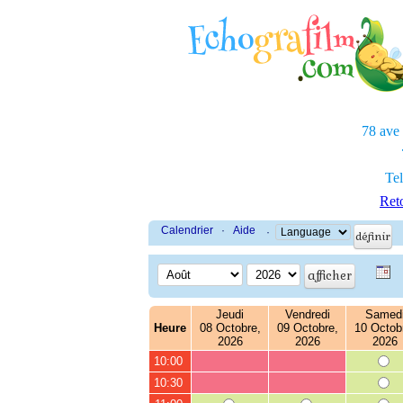
78 ave
Tel
Reto
Calendrier
·
Aide
·
Jeudi
Vendredi
Samed
Heure
08 Octobre,
09 Octobre,
10 Octob
2026
2026
2026
10:00
10:30