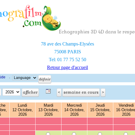
Echographies 3D 4D dans le respec
78 ave des Champs-Elysées
75008 PARIS
Tel: 01 77 75 52 50
Retour page d'accueil
ide
·
che
Lundi
Mardi
Mercredi
Jeudi
Vendredi
bre,
12 Octobre,
13 Octobre,
14 Octobre,
15 Octobre,
16 Octobre
6
2026
2026
2026
2026
2026