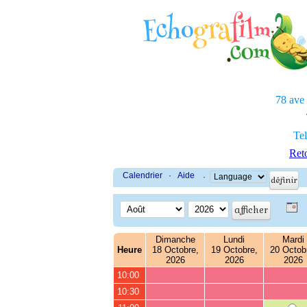
78 ave
Tel
Reto
Calendrier
·
Aide
·
Dimanche
Lundi
Mardi
Heure
18 Octobre,
19 Octobre,
20 Octob
2026
2026
2026
10:00
10:30