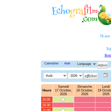
78 ave
Tel
Reto
Calendrier
·
Aide
·
Samedi
Dimanche
Lundi
Heure
17 Octobre,
18 Octobre,
19 Octob
2026
2026
2026
10:00
10:30
11:00