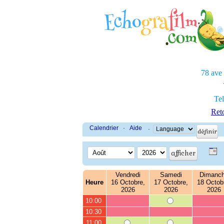
78 ave
Tel
Reto
Calendrier
·
Aide
·
Vendredi
Samedi
Dimanc
Heure
16 Octobre,
17 Octobre,
18 Octob
2026
2026
2026
10:00
10:30
11:00