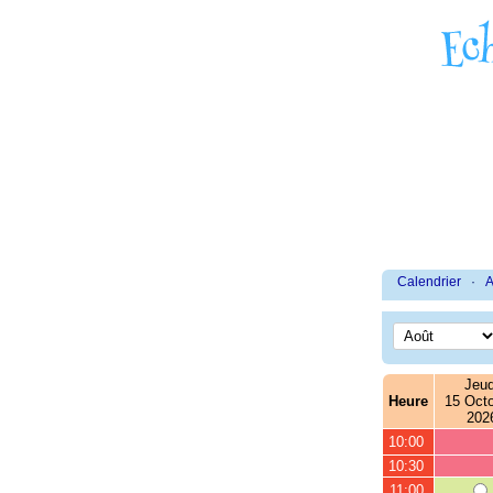
Calendrier
·
A
Jeud
Heure
15 Octo
202
10:00
10:30
11:00