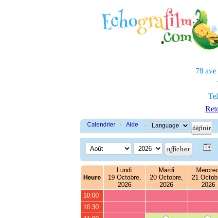
78 ave
Tel
Reto
Calendrier
·
Aide
·
Lundi
Mardi
Mercred
Heure
19 Octobre,
20 Octobre,
21 Octob
2026
2026
2026
10:00
10:30