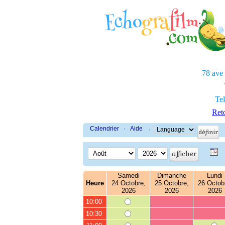
78 ave
Tel
Reto
Calendrier
·
Aide
·
Samedi
Dimanche
Lundi
Heure
24 Octobre,
25 Octobre,
26 Octob
2026
2026
2026
10:00
10:30