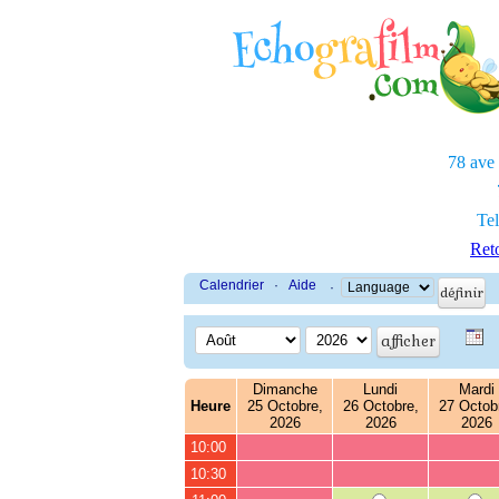
78 ave
Tel
Reto
Calendrier
·
Aide
·
Dimanche
Lundi
Mardi
Heure
25 Octobre,
26 Octobre,
27 Octob
2026
2026
2026
10:00
10:30