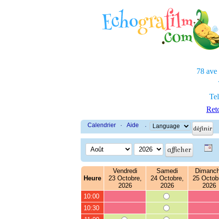
78 ave
Tel
Reto
Calendrier
·
Aide
·
Vendredi
Samedi
Dimanc
Heure
23 Octobre,
24 Octobre,
25 Octob
2026
2026
2026
10:00
10:30