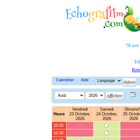
78 ave
Tel
Reto
Calendrier
·
Aide
·
Vendredi
Samedi
Dimanc
Heure
23 Octobre,
24 Octobre,
25 Octob
2026
2026
2026
10:00
10:30