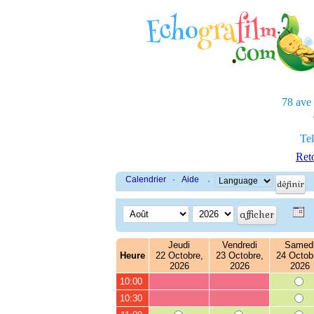
78 ave
Tel
Reto
Calendrier
·
Aide
·
Jeudi
Vendredi
Samed
Heure
22 Octobre,
23 Octobre,
24 Octob
2026
2026
2026
10:00
10:30