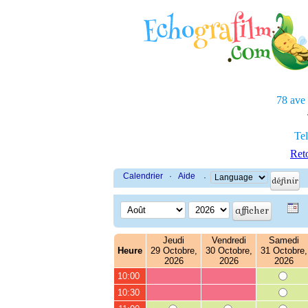
78 ave
Tel
Reto
Calendrier
·
Aide
·
Jeudi
Vendredi
Samedi
Heure
29 Octobre,
30 Octobre,
31 Octobre,
2026
2026
2026
10:00
10:30