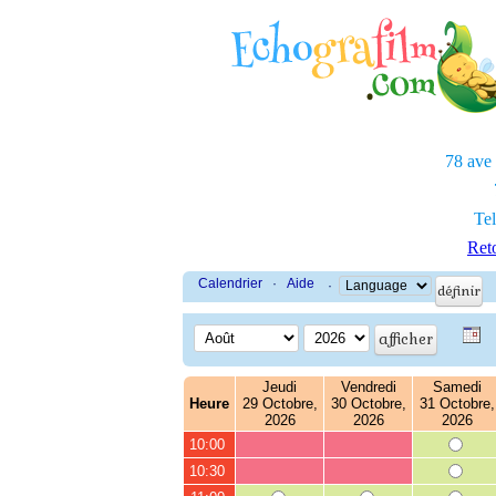
78 ave
Tel
Reto
Calendrier
·
Aide
·
Jeudi
Vendredi
Samedi
Heure
29 Octobre,
30 Octobre,
31 Octobre,
2026
2026
2026
10:00
10:30