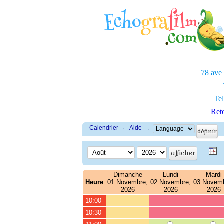
78 ave
Tel
Reto
Calendrier
·
Aide
·
Dimanche
Lundi
Mardi
Heure
01 Novembre,
02 Novembre,
03 Novemb
2026
2026
2026
10:00
10:30