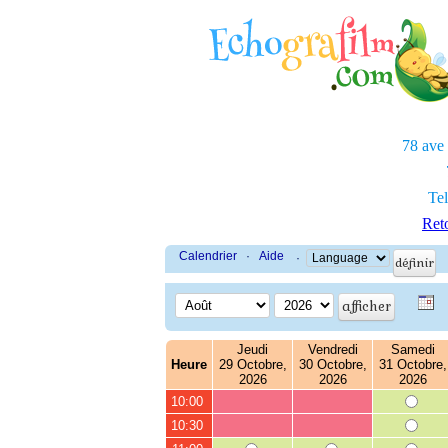
78 ave
Tel
Reto
Calendrier
·
Aide
·
Jeudi
Vendredi
Samedi
Heure
29 Octobre,
30 Octobre,
31 Octobre,
2026
2026
2026
10:00
10:30