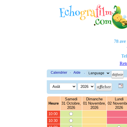
78 ave
Tel
Reto
Calendrier
·
Aide
·
Samedi
Dimanche
Lundi
Heure
31 Octobre,
01 Novembre,
02 Novembr
2026
2026
2026
10:00
10:30