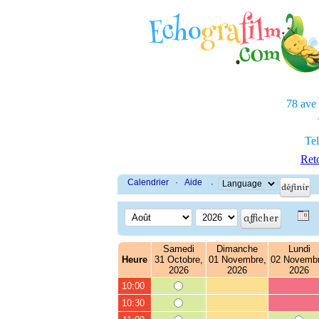
78 ave
Tel
Reto
Calendrier
·
Aide
·
Samedi
Dimanche
Lundi
Heure
31 Octobre,
01 Novembre,
02 Novembr
2026
2026
2026
10:00
10:30