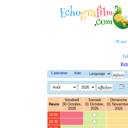
78 ave
Tel
Reto
Calendrier
·
Aide
·
Vendredi
Samedi
Dimanche
Heure
30 Octobre,
31 Octobre,
01 Novembr
2026
2026
2026
10:00
10:30