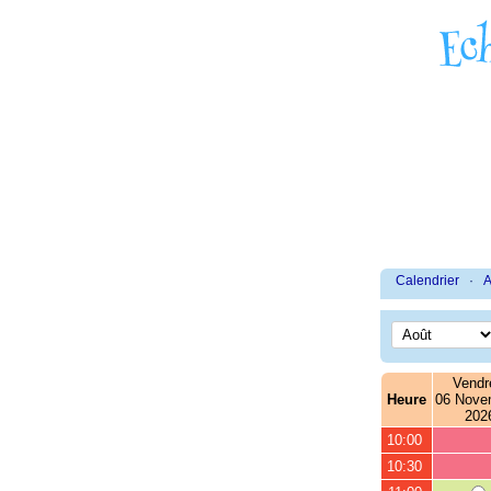
Calendrier
·
A
Vendr
Heure
06 Nove
202
10:00
10:30