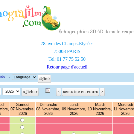
Echographies 3D 4D dans le respec
78 ave des Champs-Elysées
75008 PARIS
Tel: 01 77 75 52 50
Retour page d'accueil
ide
·
edi
Samedi
Dimanche
Lundi
Mardi
Mercredi
mbre,
07 Novembre,
08 Novembre,
09 Novembre,
10 Novembre,
11 Novembr
6
2026
2026
2026
2026
2026