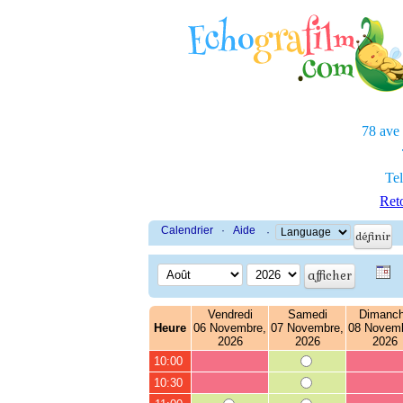
78 ave
Tel
Reto
Calendrier
·
Aide
·
Vendredi
Samedi
Dimanc
Heure
06 Novembre,
07 Novembre,
08 Novemb
2026
2026
2026
10:00
10:30