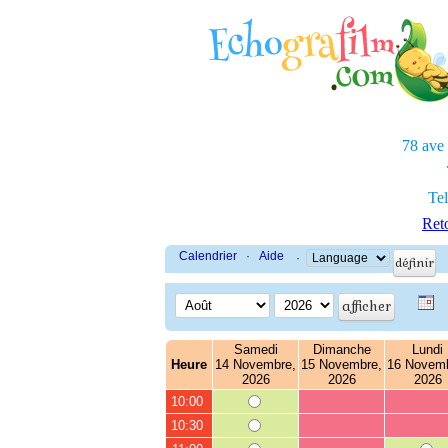
78 ave
Tel
Reto
Calendrier
·
Aide
·
Samedi
Dimanche
Lundi
Heure
14 Novembre,
15 Novembre,
16 Novemb
2026
2026
2026
10:00
10:30