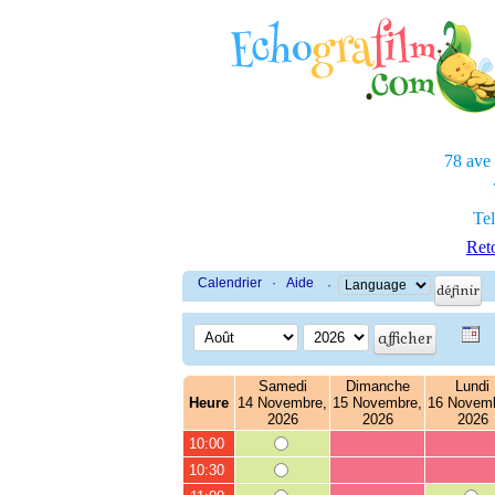
78 ave
Tel
Reto
Calendrier
·
Aide
·
Samedi
Dimanche
Lundi
Heure
14 Novembre,
15 Novembre,
16 Novemb
2026
2026
2026
10:00
10:30