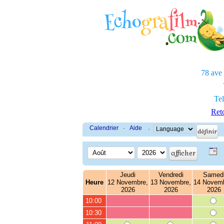
78 ave
Tel
Reto
Calendrier
·
Aide
·
Jeudi
Vendredi
Samed
Heure
12 Novembre,
13 Novembre,
14 Novemb
2026
2026
2026
10:00
10:30