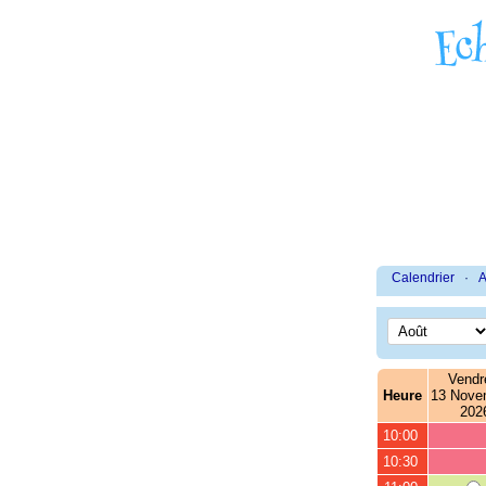
Calendrier
·
A
Vendr
Heure
13 Nove
202
10:00
10:30