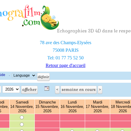
Echographies 3D 4D dans le respec
78 ave des Champs-Elysées
75008 PARIS
Tel: 01 77 75 52 50
Retour page d'accueil
ide
·
edi
Samedi
Dimanche
Lundi
Mardi
Mercredi
mbre,
14 Novembre,
15 Novembre,
16 Novembre,
17 Novembre,
18 Novembr
6
2026
2026
2026
2026
2026