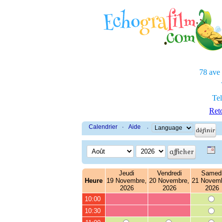
78 ave
Tel
Reto
Calendrier
·
Aide
·
Jeudi
Vendredi
Samed
Heure
19 Novembre,
20 Novembre,
21 Novemb
2026
2026
2026
10:00
10:30