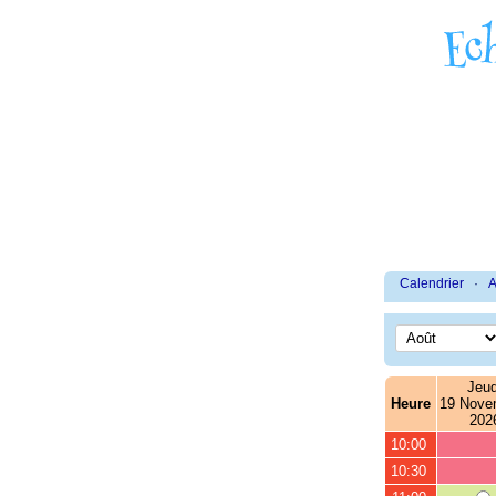
Calendrier
·
A
Jeud
Heure
19 Nove
202
10:00
10:30