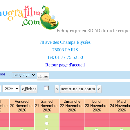
Echographies 3D 4D dans le respec
78 ave des Champs-Elysées
75008 PARIS
Tel: 01 77 75 52 50
Retour page d'accueil
ide
·
i
Vendredi
Samedi
Dimanche
Lundi
Mardi
mbre,
20 Novembre,
21 Novembre,
22 Novembre,
23 Novembre,
24 Novembr
6
2026
2026
2026
2026
2026