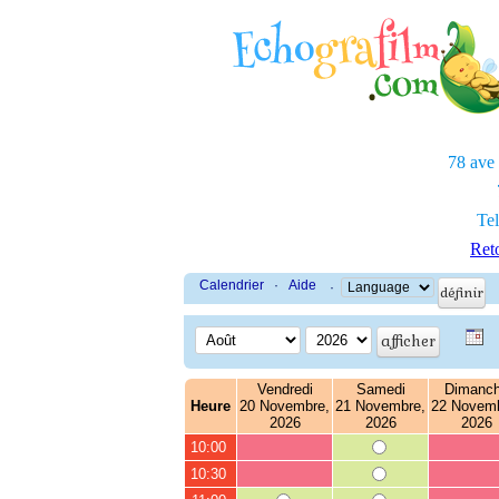
78 ave
Tel
Reto
Calendrier
·
Aide
·
Vendredi
Samedi
Dimanc
Heure
20 Novembre,
21 Novembre,
22 Novemb
2026
2026
2026
10:00
10:30