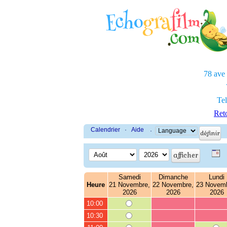
78 ave
Tel
Reto
Calendrier
·
Aide
·
Samedi
Dimanche
Lundi
Heure
21 Novembre,
22 Novembre,
23 Novemb
2026
2026
2026
10:00
10:30