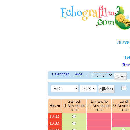
78 ave
Tel
Reto
Calendrier
·
Aide
·
Samedi
Dimanche
Lundi
Heure
21 Novembre,
22 Novembre,
23 Novemb
2026
2026
2026
10:00
10:30