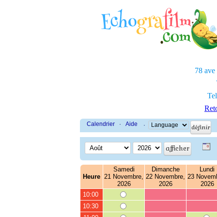
78 ave
Tel
Reto
Calendrier
·
Aide
·
Samedi
Dimanche
Lundi
Heure
21 Novembre,
22 Novembre,
23 Novemb
2026
2026
2026
10:00
10:30