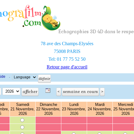
Echographies 3D 4D dans le respec
78 ave des Champs-Elysées
75008 PARIS
Tel: 01 77 75 52 50
Retour page d'accueil
ide
·
edi
Samedi
Dimanche
Lundi
Mardi
Mercredi
mbre,
21 Novembre,
22 Novembre,
23 Novembre,
24 Novembre,
25 Novembr
6
2026
2026
2026
2026
2026