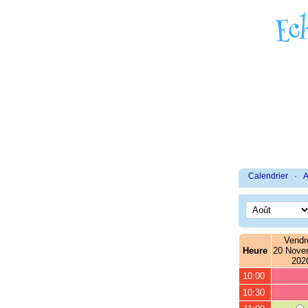
Calendrier
·
A
Vendr
Heure
20 Nove
202
10:00
10:30