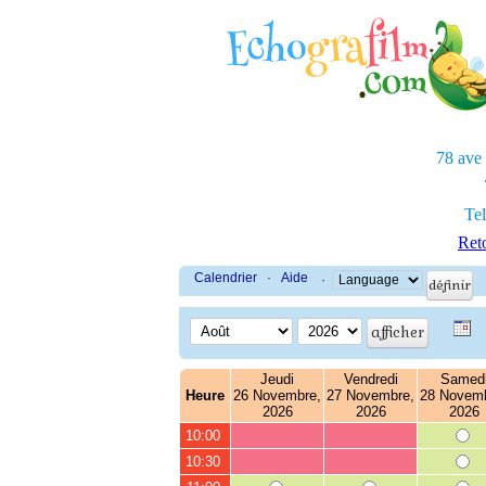
78 ave
Tel
Reto
Calendrier
·
Aide
·
Jeudi
Vendredi
Samed
Heure
26 Novembre,
27 Novembre,
28 Novemb
2026
2026
2026
10:00
10:30