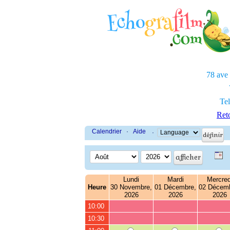
78 ave
Tel
Reto
Calendrier
·
Aide
·
Lundi
Mardi
Mercred
Heure
30 Novembre,
01 Décembre,
02 Décemb
2026
2026
2026
10:00
10:30