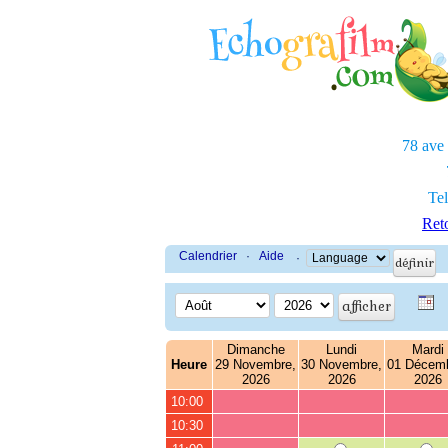
78 ave
Tel
Reto
Calendrier
·
Aide
·
Dimanche
Lundi
Mardi
Heure
29 Novembre,
30 Novembre,
01 Décemb
2026
2026
2026
10:00
10:30