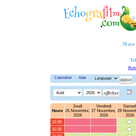
78 ave
Tel
Reto
Calendrier
·
Aide
·
Jeudi
Vendredi
Samed
Heure
26 Novembre,
27 Novembre,
28 Novemb
2026
2026
2026
10:00
10:30