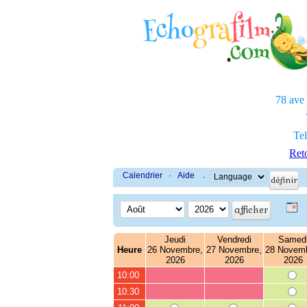
78 ave
Tel
Reto
Calendrier
·
Aide
·
Jeudi
Vendredi
Samed
Heure
26 Novembre,
27 Novembre,
28 Novemb
2026
2026
2026
10:00
10:30