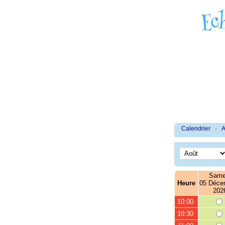
Calendrier
·
A
Same
Heure
05 Déce
202
10:00
10:30