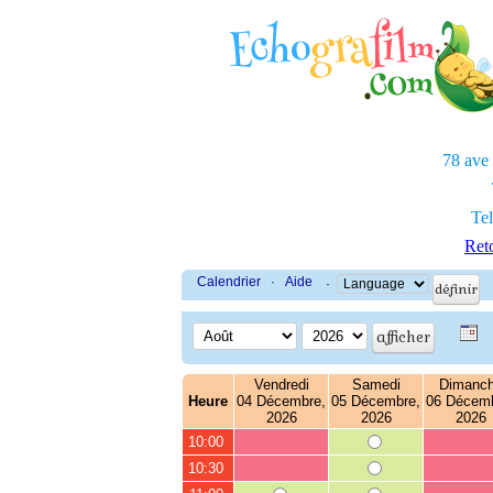
78 ave
Tel
Reto
Calendrier
·
Aide
·
Vendredi
Samedi
Dimanc
Heure
04 Décembre,
05 Décembre,
06 Décemb
2026
2026
2026
10:00
10:30