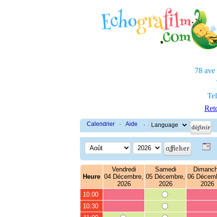
78 ave
Tel
Reto
Calendrier
·
Aide
·
Vendredi
Samedi
Dimanc
Heure
04 Décembre,
05 Décembre,
06 Décemb
2026
2026
2026
10:00
10:30