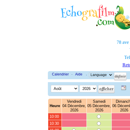
78 ave
Tel
Reto
Calendrier
·
Aide
·
Vendredi
Samedi
Dimanc
Heure
04 Décembre,
05 Décembre,
06 Décemb
2026
2026
2026
10:00
10:30