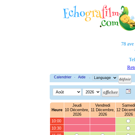
78 ave
Tel
Reto
Calendrier
·
Aide
·
Jeudi
Vendredi
Samed
Heure
10 Décembre,
11 Décembre,
12 Décemb
2026
2026
2026
10:00
10:30